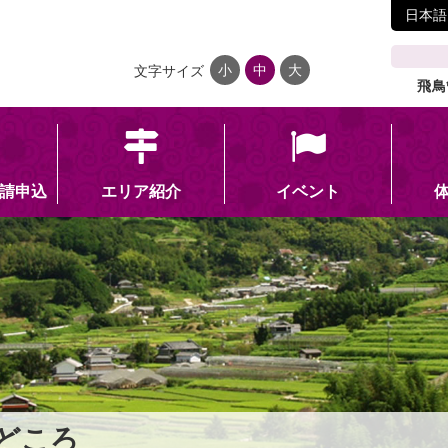
日本語
小
中
大
文字サイズ
飛鳥
請申込
エリア紹介
イベント
どころ