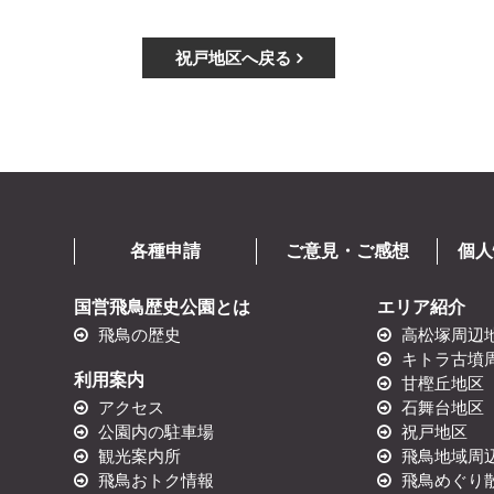
祝戸地区へ戻る
個人
ご意見・ご感想
各種申請
国営飛鳥歴史公園とは
エリア紹介
飛鳥の歴史
高松塚周辺
キトラ古墳
利用案内
甘樫丘地区
アクセス
石舞台地区
公園内の駐車場
祝戸地区
観光案内所
飛鳥地域周
飛鳥おトク情報
飛鳥めぐり