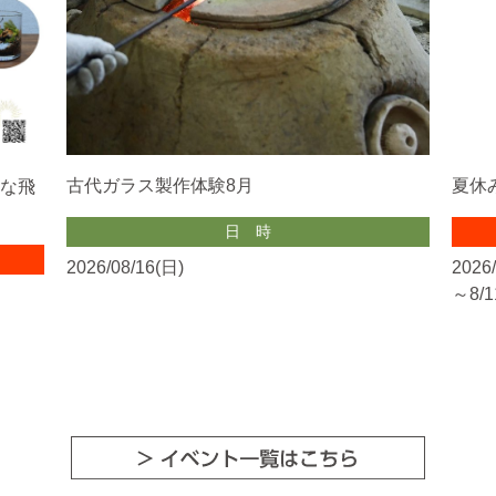
夏休
古代ガラス製作体験8月
な飛
日時
2026
2026/08/16(日)
～8/1