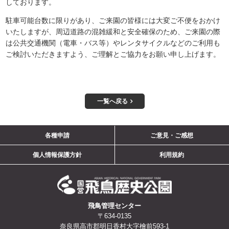
しております。
駐車可能台数に限りがあり、ご来園の皆様には大変ご不便をおかけ
いたしますが、周辺道路の混雑緩和と安全確保のため、ご来園の際
は公共交通機関（電車・バス等）やレンタサイクルなどのご利用も
ご検討いただきますよう
、ご理解とご協力をお願い申し上げます。
一覧へ戻る
ご意見・ご感想
各種申請
個人情報保護方針
利用規約
飛鳥管理センター
〒634-0135
奈良県高市郡明日香村大字檜前593-1