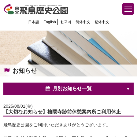
日本語
English
한국어
简体中文
繁体中文
お知らせ
月別お知らせ一覧
2025/08/01(金)
【大切なお知らせ】檜隈寺跡前休憩案内所ご利用休止
飛鳥歴史公園をご利用いただきありがとうございます。