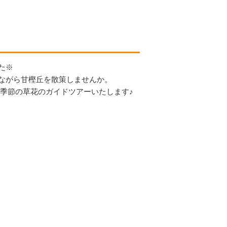
）
た※
ながら甘樫丘を散策しませんか。
が季節の草花のガイドツアーいたします♪