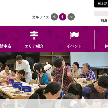
日本語
小
中
大
文字サイズ
飛鳥
請申込
エリア紹介
イベント