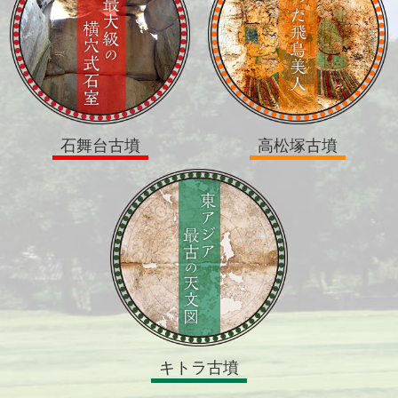
石舞台古墳
高松塚古墳
キトラ古墳