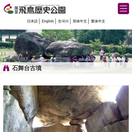
日本語
English
한국어
简体中文
繁体中文
明日香路写真コンクール事業実行委員会
石舞台古墳