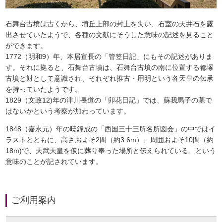
石舞台古墳は古くから、墳丘上部の封土を失い、石室の天井石を露
出させていたようで、各種の文献にそうした意味の記述を見ること
ができます。
1772（明和9）年、本居宣長の「管笠日記」にもその記述がありま
す。それに拠ると、石舞台古墳は、石舞台古墳の南に位置する都塚
古墳と対として意識され、それぞれ推古・用明という各天皇の伝承
を持っていたようです。
1829（文政12)年の津川長道の「卯花日記」では、蘇我馬子の墓で
はないかという考察が加わっています。
1848（嘉永元）年の暁鐘成の「西国三十三所名所図会」の中ではイ
ラストとともに、高さおよそ2間（約3.6m）、周囲およそ10間（約
18m)で、天武天皇を仮に葬り奉った場所と伝えられている、という
意味のことが記されています。
ご利用案内