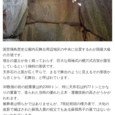
国営飛鳥歴史公園内石舞台周辺地区の中央に位置するわが国最大級
の方墳です。
墳丘の盛土が全く残っておらず、巨大な両袖式の横穴式石室が露呈
しているという独特の形状です。
天井石の上面が広く平らで、まるで舞台のように見えるその形状か
ら古くから「石舞台」と呼ばれています。
30数個の岩の総重量は約2300トン、特に天井石は約77トンとかな
りの重量で、造られた当時の優れた土木・運搬技術の高さがうかが
われます。
被葬者は明らかではありませんが、7世紀初頭の権力者で、大化の
改新で滅ぼされた蘇我入鹿の祖父でもある蘇我馬子の墓ではないか