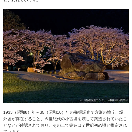
といわれています。
1933（昭和8）年～35（昭和10）年の発掘調査で方形の墳丘、堀、
外堀が存在すること、６世紀代の小古墳を壊して築造されていたこ
となどが確認されており、その上で築造は７世紀初め頃と推定され
ています。