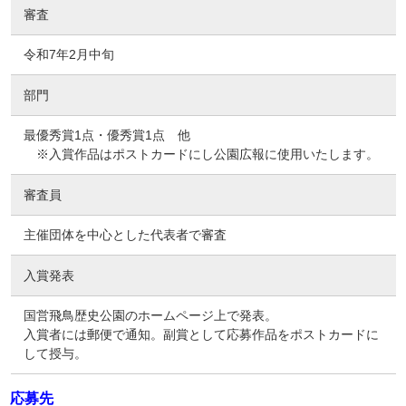
審査
令和7年2月中旬
部門
最優秀賞1点・優秀賞1点 他
※入賞作品はポストカードにし公園広報に使用いたします。
審査員
主催団体を中心とした代表者で審査
入賞発表
国営飛鳥歴史公園のホームページ上で発表。
入賞者には郵便で通知。副賞として応募作品をポストカードに
して授与。
応募先