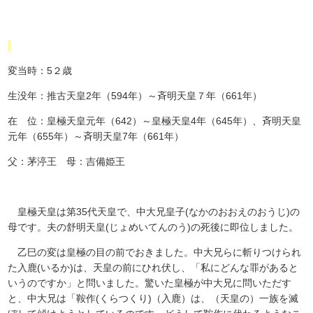
変当時：5２歳
生没年：推古天皇2年（594年）～斉明天皇７年（661年）
在 位：皇極天皇元年（642）～皇極天皇4年（645年）、斉明天皇
元年（655年）～斉明天皇7年（661年）
父：茅渟王 母：吉備姫王
皇極天皇は第35代天皇で、中大兄皇子(なかのおおえのおうじ)の
母です。夫の舒明天皇(じょめいてんのう)の死後に即位しました。
乙巳の変は皇極の目の前でおきました。中大兄らに斬りつけられ
た入鹿(いるか)は、天皇の前にひれ伏し、「私にどんな罪があると
いうのですか」と問いました。驚いた皇極が中大兄に問いただす
と、中大兄は「鞍作(くらつくり)（入鹿）は、（天皇の）一族を滅