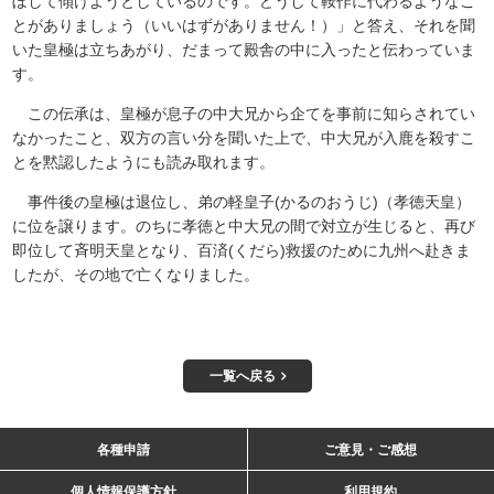
ぼして傾けようとしているのです。どうして鞍作に代わるようなこ
とがありましょう（いいはずがありません！）」と答え、それを聞
いた皇極は立ちあがり、だまって殿舎の中に入ったと伝わっていま
す。
この伝承は、皇極が息子の中大兄から企てを事前に知らされてい
なかったこと、双方の言い分を聞いた上で、中大兄が入鹿を殺すこ
とを黙認したようにも読み取れます。
事件後の皇極は退位し、弟の軽皇子(かるのおうじ)（孝徳天皇）
に位を譲ります。のちに孝徳と中大兄の間で対立が生じると、再び
即位して斉明天皇となり、百済(くだら)救援のために九州へ赴きま
したが、その地で亡くなりました。
一覧へ戻る
各種申請
ご意見・ご感想
個人情報保護方針
利用規約