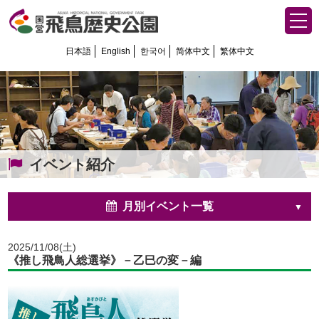
日本語
English
한국어
简体中文
繁体中文
イベント紹介
月別イベント一覧
2025/11/08(土)
《推し飛鳥人総選挙》－乙巳の変－編